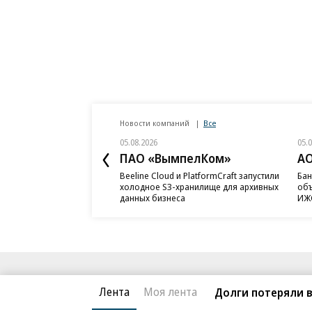
Новости компаний
Все
05.08.2026
05.
ПАО «ВымпелКом»
АО
Beeline Cloud и PlatformCraft запустили
Бан
холодное S3-хранилище для архивных
объ
данных бизнеса
ИЖС
Благотворительный фонд
О «Коммер
Лента
Моя лента
Долги потеряли 
Архив
Контакты