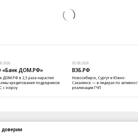
08.2026
05.08.2026
 «Банк ДОМ.РФ»
ВЭБ.РФ
к ДОМ.РФ в 2,5 раза нарастил
Новосибирск, Сургут и Южно-
емы кредитования подрядчиков
Сахалинск — в лидерах по активнос
 с эскроу
реализации ГЧП
санте»
Реклама
Обратная связь
в доверии
Вакансии
Правовая информация
Android
E-mail рассылки