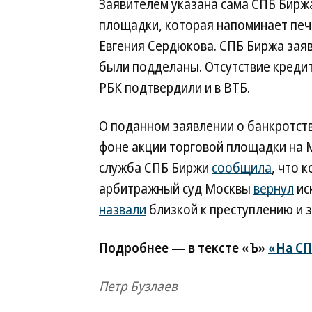
Заявителем указана сама СПБ Биржа
площадки, которая напоминает печа
Евгения Сердюкова. СПБ Биржа заявл
были подделаны. Отсутствие кредит
РБК подтвердили и в ВТБ.
О поданном заявлении о банкротств
фоне акции торговой площадки на М
служба СПБ Биржи
сообщила
, что 
арбитражный суд Москвы
вернул
ис
назвали
близкой к преступлению и 
Подробнее — в тексте «Ъ»
«На СП
Петр Бузлаев