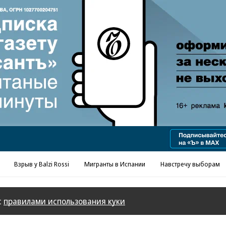
Реклама в «Ъ» www.kommersant.ru/ad
Взрыв у Balzi Rossi
Мигранты в Испании
Навстречу выборам
с
правилами использования куки