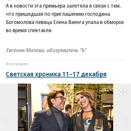
А в новости эта премьера залетела в связи с тем,
что пришедшая по приглашению господина
Богомолова певица Елена Ваенга упала в обморок
во время спектакля.
Евгения Милова, обозреватель “Ъ”
Фотогалерея
Светская хроника 11–17 декабря
Развернуть на