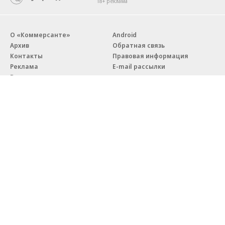
18+ реклама
О «Коммерсанте»
Android
Архив
Обратная связь
Контакты
Правовая информация
Реклама
E-mail рассылки
Вакансии
18+
© АО «Коммерсантъ». 127006, Москва, Оружейный переулок д. 41,
тел. +7 (495) 797-69-70.
Сетевое издание «Коммерсантъ» (доменное имя сайта:
kommersant.ru) зарегистрировано Федеральной службой
по надзору в сфере связи, информационных технологий и массовых
коммуникаций (Роскомнадзор), регистрационный номер и дата
принятия решения о регистрации: серия
Эл № ФС77-76922
от 11 октября 2019 г.
Партнерские проекты/материалы, новости компаний, материалы
с пометкой «Промо» и «Официальное сообщение» опубликованы