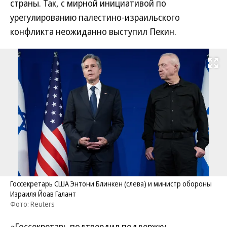
страны. Так, с мирной инициативой по
урегулированию палестино-израильского
конфликта неожиданно выступил Пекин.
Развернуть на
Госсекретарь США Энтони Блинкен (слева) и министр обороны
Израиля Йоав Галант
Фото: Reuters
«Госсекретарь подтвердил поддержку