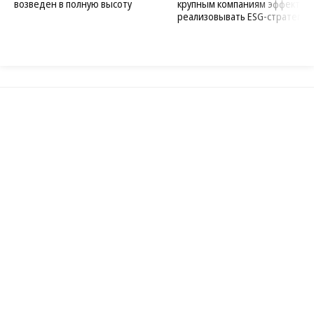
возведен в полную высоту
крупным компаниям эффектив
реализовывать ESG-стратегию
Благотворительный фонд
18+ реклама
О «Коммерсанте»
Android
Архив
Обратная связь
Контакты
Правовая информация
Реклама
E-mail рассылки
Вакансии
18+
© АО «Коммерсантъ». 127006, Москва, Оружейный переулок д. 41,