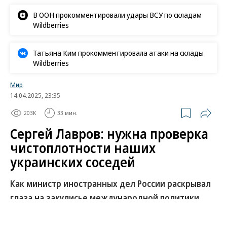
В ООН прокомментировали удары ВСУ по складам
Wildberries
Татьяна Ким прокомментировала атаки на склады
Wildberries
Мир
14.04.2025, 23:35
203K
33 мин.
Сергей Лавров: нужна проверка
чистоплотности наших
украинских соседей
Как министр иностранных дел России раскрывал
глаза на закулисье международной политики
корреспондентам “Ъ”