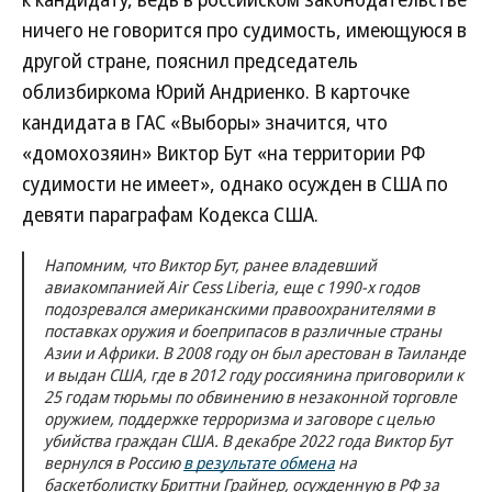
ничего не говорится про судимость, имеющуюся в
другой стране, пояснил председатель
облизбиркома Юрий Андриенко. В карточке
кандидата в ГАС «Выборы» значится, что
«домохозяин» Виктор Бут «на территории РФ
судимости не имеет», однако осужден в США по
девяти параграфам Кодекса США.
Напомним, что Виктор Бут, ранее владевший
авиакомпанией Air Cess Liberia, еще с 1990-х годов
подозревался американскими правоохранителями в
поставках оружия и боеприпасов в различные страны
Азии и Африки. В 2008 году он был арестован в Таиланде
и выдан США, где в 2012 году россиянина приговорили к
25 годам тюрьмы по обвинению в незаконной торговле
оружием, поддержке терроризма и заговоре с целью
убийства граждан США. В декабре 2022 года Виктор Бут
вернулся в Россию
в результате обмена
на
баскетболистку Бриттни Грайнер, осужденную в РФ за