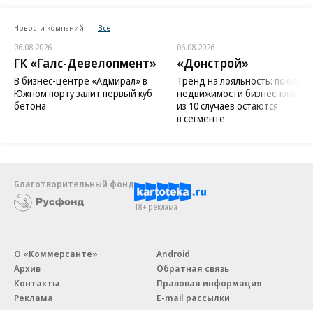
Новости компаний
Все
06.08.2026
06.08.2026
ГК «Галс-Девелопмент»
«Донстрой»
В бизнес-центре «Адмирал» в
Тренд на лояльность: покупат
Южном порту залит первый куб
недвижимости бизнес-класса в
бетона
из 10 случаев остаются
в сегменте
Благотворительный фонд
18+ реклама
О «Коммерсанте»
Android
Архив
Обратная связь
Контакты
Правовая информация
Реклама
E-mail рассылки
Вакансии