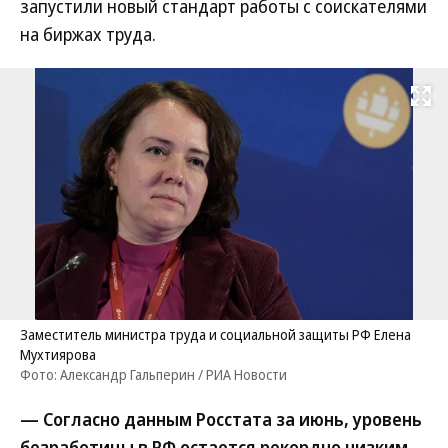
запустили новый стандарт работы с соискателями
на биржах труда.
Развернуть на
Заместитель министра труда и социальной защиты РФ Елена
Мухтиярова
Фото: Александр Гальперин / РИА Новости
— Согласно данным Росстата за июнь, уровень
безработицы в РФ остается рекордно низким