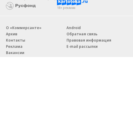
18+ реклама
О «Коммерсанте»
Android
Архив
Обратная связь
Контакты
Правовая информация
Реклама
E-mail рассылки
Вакансии
18+
© АО «Коммерсантъ». 127006, Москва, Оружейный переулок д. 41,
тел. +7 (495) 797-69-70.
Сетевое издание «Коммерсантъ» (доменное имя сайта:
kommersant.ru) зарегистрировано Федеральной службой
по надзору в сфере связи, информационных технологий и массовых
коммуникаций (Роскомнадзор), регистрационный номер и дата
принятия решения о регистрации: серия
Эл № ФС77-76922
от 11 октября 2019 г.