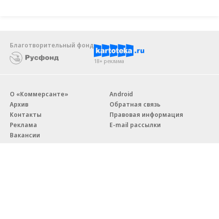
Благотворительный фонд
18+ реклама
О «Коммерсанте»
Android
Архив
Обратная связь
Контакты
Правовая информация
Реклама
E-mail рассылки
Вакансии
18+
© АО «Коммерсантъ». 127006, Москва, Оружейный переулок д. 41,
тел. +7 (495) 797-69-70.
Сетевое издание «Коммерсантъ» (доменное имя сайта: