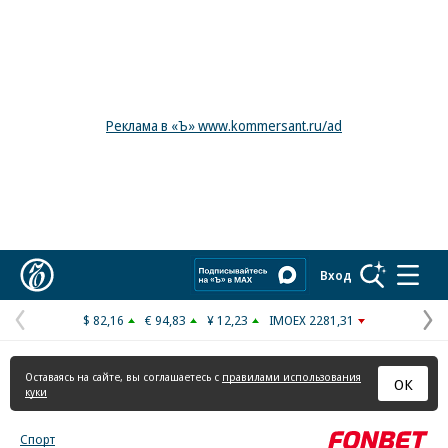
Реклама в «Ъ» www.kommersant.ru/ad
Коммерсантъ
Вход
$ 82,16
€ 94,83
¥ 12,23
IMOEX 2281,31
Предыдущая
С
страница
с
Оставаясь на сайте, вы соглашаетесь с
правилами использования
ОК
куки
Спорт