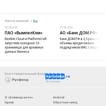
Новости компаний
Все
05.08.2026
05.08.2026
ПАО «ВымпелКом»
АО «Банк ДОМ.РФ»
Beeline Cloud и PlatformCraft
Банк ДОМ.РФ в 2,5 раза нараст
запустили холодное S3-
объемы кредитования
хранилище для архивных
подрядчиков ИЖС с эскроу
данных бизнеса
Благотворительный фонд
18+ реклама
О «Коммерсанте»
Android
Архив
Обратная связь