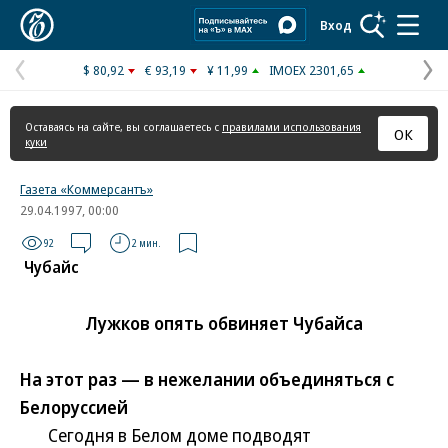
Коммерсантъ
Вход
$ 80,92
€ 93,19
¥ 11,99
IMOEX 2301,65
Предыдущая
С
страница
с
Оставаясь на сайте, вы соглашаетесь с
правилами использования
ОК
куки
Газета «Коммерсантъ»
29.04.1997, 00:00
92
2 мин.
Чубайс
Лужков опять обвиняет Чубайса
На этот раз — в нежелании объединяться с
Белоруссией
Сегодня в Белом доме подводят