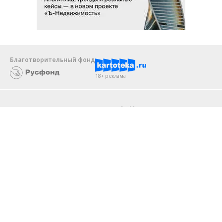
Благотворительный фонд
18+ реклама
О «Коммерсанте»
Android
Архив
Обратная связь
Контакты
Правовая информация
Реклама
E-mail рассылки
Вакансии
18+
© АО «Коммерсантъ». 127006, Москва, Оружейный переулок д. 41,
тел. +7 (495) 797-69-70.