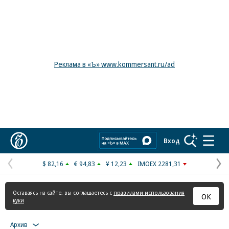
Реклама в «Ъ» www.kommersant.ru/ad
Коммерсантъ
Вход
$ 82,16
€ 94,83
¥ 12,23
IMOEX 2281,31
Предыдущая
С
страница
с
Оставаясь на сайте, вы соглашаетесь с
правилами использования
ОК
куки
Архив