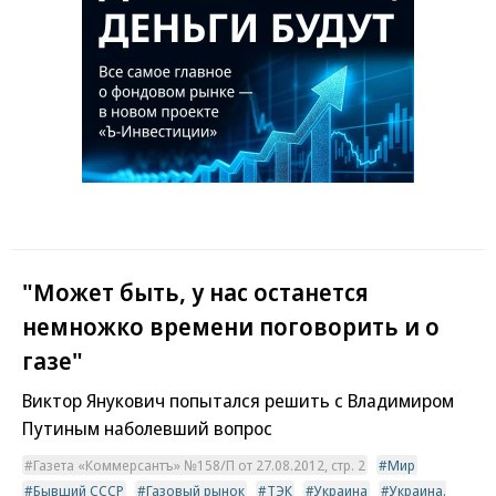
"Может быть, у нас останется
немножко времени поговорить и о
газе"
Виктор Янукович попытался решить с Владимиром
Путиным наболевший вопрос
Газета «Коммерсантъ» №158/П от 27.08.2012, стр. 2
Мир
Бывший СССР
Газовый рынок
ТЭК
Украина
Украина.