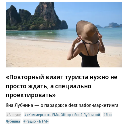
«Повторный визит туриста нужно не
просто ждать, а специально
проектировать»
Яна Лубнина — о парадоксе destination-маркетинга
В звуке
«Коммерсантъ FM». Offtop с Яной Лубниной
Яна
Лубнина
Радио «Ъ FM»