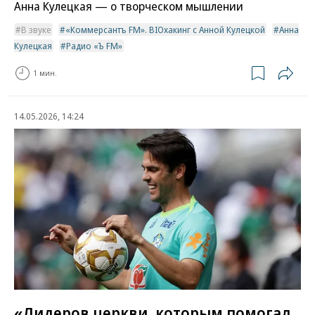
Анна Кулецкая — о творческом мышлении
В звуке
«Коммерсантъ FM». BIOхакинг с Анной Кулецкой
Анна
Кулецкая
Радио «Ъ FM»
1 мин.
14.05.2026, 14:24
«Лидеров церкви, которым помогал