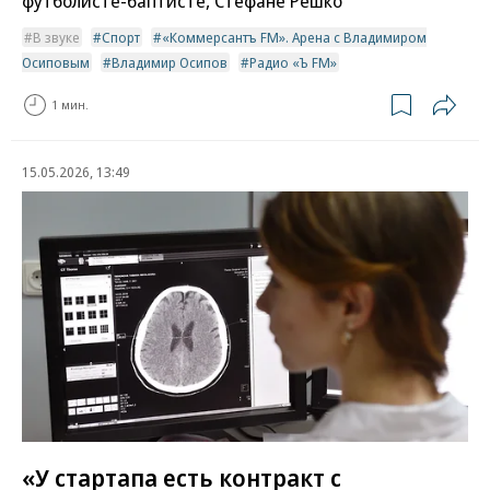
футболисте-баптисте, Стефане Решко
В звуке
Спорт
«Коммерсантъ FM». Арена с Владимиром
Осиповым
Владимир Осипов
Радио «Ъ FM»
1 мин.
15.05.2026, 13:49
«У стартапа есть контракт с