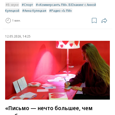
В звуке
Спорт
«Коммерсантъ FM». BIOхакинг с Анной
Кулецкой
Анна Кулецкая
Радио «Ъ FM»
1 мин.
12.05.2026, 14:25
«Письмо — нечто большее, чем