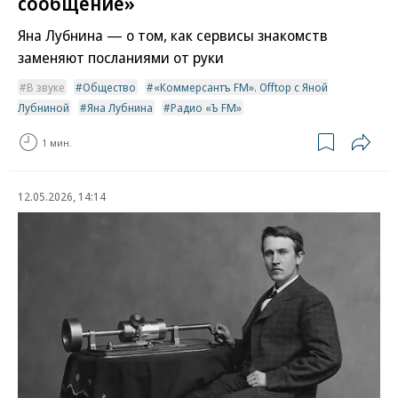
сообщение»
Яна Лубнина — о том, как сервисы знакомств
заменяют посланиями от руки
В звуке
Общество
«Коммерсантъ FM». Offtop с Яной
Лубниной
Яна Лубнина
Радио «Ъ FM»
1 мин.
12.05.2026, 14:14