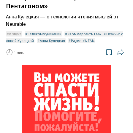
Пентагоном»
Анна Кулецкая — о технологии чтения мыслей от
Neurable
В звуке
Телекоммуникации
«Коммерсантъ FM». BIOхакинг с
Анной Кулецкой
Анна Кулецкая
Радио «Ъ FM»
1 мин.