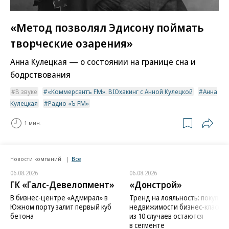
«Метод позволял Эдисону поймать
творческие озарения»
Анна Кулецкая — о состоянии на границе сна и
бодрствования
В звуке
«Коммерсантъ FM». BIOхакинг с Анной Кулецкой
Анна
Кулецкая
Радио «Ъ FM»
1 мин.
Новости компаний
Все
06.08.2026
06.08.2026
ГК «Галс-Девелопмент»
«Донстрой»
В бизнес-центре «Адмирал» в
Тренд на лояльность: покупат
Южном порту залит первый куб
недвижимости бизнес-класса в
бетона
из 10 случаев остаются
в сегменте