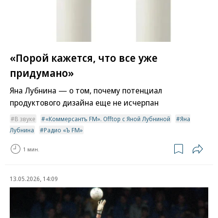
«Порой кажется, что все уже
придумано»
Яна Лубнина — о том, почему потенциал
продуктового дизайна еще не исчерпан
В звуке
«Коммерсантъ FM». Offtop с Яной Лубниной
Яна
Лубнина
Радио «Ъ FM»
1 мин.
13.05.2026, 14:09