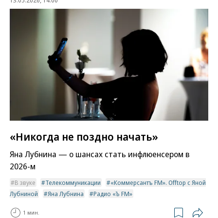
13.05.2026, 14:00
«Никогда не поздно начать»
Яна Лубнина — о шансах стать инфлюенсером в
2026-м
В звуке
Телекоммуникации
«Коммерсантъ FM». Offtop с Яной
Лубниной
Яна Лубнина
Радио «Ъ FM»
1 мин.