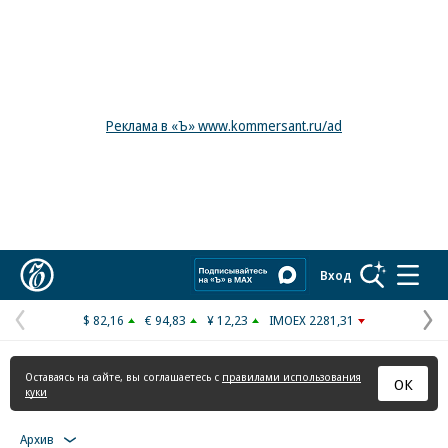
Реклама в «Ъ» www.kommersant.ru/ad
Коммерсантъ
Вход
$ 82,16
€ 94,83
¥ 12,23
IMOEX 2281,31
Предыдущая
С
страница
с
Оставаясь на сайте, вы соглашаетесь с
правилами использования
ОК
куки
Архив