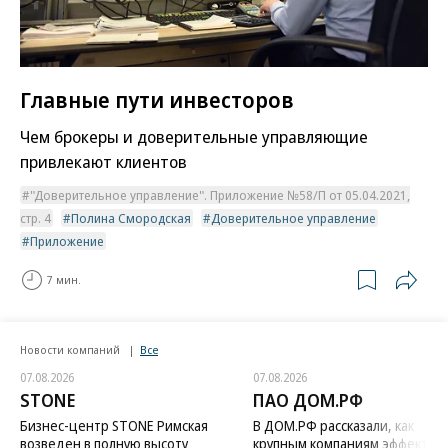
Главные пути инвесторов
Чем брокеры и доверительные управляющие
привлекают клиентов
"Доверительное управление". Приложение №58/П от 05.04.2021,
стр. 4
Полина Смородская
Доверительное управление
Приложение
7 мин.
Новости компаний
Все
07.08.2026
07.08.2026
STONE
ПАО ДОМ.РФ
Бизнес-центр STONE Римская
В ДОМ.РФ рассказали, как
возведен в полную высоту
крупным компаниям эффектив