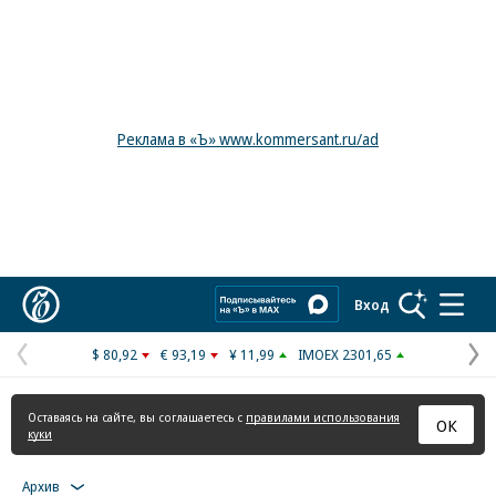
Реклама в «Ъ» www.kommersant.ru/ad
Коммерсантъ
Вход
$ 80,92
€ 93,19
¥ 11,99
IMOEX 2301,65
Предыдущая
С
страница
с
Оставаясь на сайте, вы соглашаетесь с
правилами использования
ОК
куки
Архив