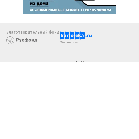
Благотворительный фонд
18+ реклама
О «Коммерсанте»
Android
Архив
Обратная связь
Контакты
Правовая информация
Реклама
E-mail рассылки
Вакансии
18+
© АО «Коммерсантъ». 127006, Москва, Оружейный переулок д. 41,
тел. +7 (495) 797-69-70.
Сетевое издание «Коммерсантъ» (доменное имя сайта: