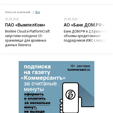
Новости компаний
Все
05.08.2026
05.08.2026
ПАО «ВымпелКом»
АО «Банк ДОМ.РФ»
Beeline Cloud и PlatformCraft
Банк ДОМ.РФ в 2,5 раза нараст
запустили холодное S3-
объемы кредитования
хранилище для архивных
подрядчиков ИЖС с эскроу
данных бизнеса