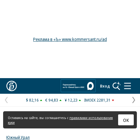
Реклама в «Ъ» www.kommersant.ru/ad
Коммерсантъ
Вход
$ 82,16
€ 94,83
¥ 12,23
IMOEX 2281,31
Предыдущая
С
страница
с
Оставаясь на сайте, вы соглашаетесь с
правилами использования
ОК
куки
Южный Урал