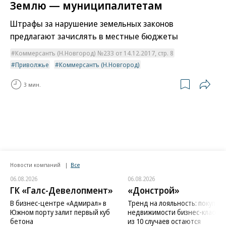
Землю — муниципалитетам
Штрафы за нарушение земельных законов
предлагают зачислять в местные бюджеты
Коммерсантъ (Н.Новгород) №233 от 14.12.2017, стр. 8
Приволжье
Коммерсантъ (Н.Новгород)
3 мин.
Новости компаний
Все
06.08.2026
06.08.2026
ГК «Галс-Девелопмент»
«Донстрой»
В бизнес-центре «Адмирал» в
Тренд на лояльность: покупат
Южном порту залит первый куб
недвижимости бизнес-класса в
бетона
из 10 случаев остаются