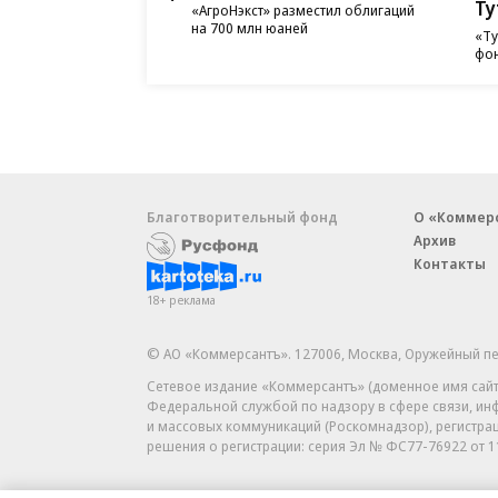
Ту
«АгроНэкст» разместил облигаций
на 700 млн юаней
«Ту
фон
Благотворительный фонд
О «Коммер
Архив
Контакты
18+ реклама
© АО «Коммерсантъ». 127006, Москва, Оружейный пе
Сетевое издание «Коммерсантъ» (доменное имя сайт
Федеральной службой по надзору в сфере связи, и
и массовых коммуникаций (Роскомнадзор), регистра
решения о регистрации: серия
Эл № ФС77-76922
от 1