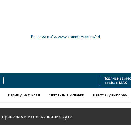
Реклама в «Ъ» www.kommersant.ru/ad
Взрыв у Balzi Rossi
Мигранты в Испании
Навстречу выборам
с
правилами использования куки