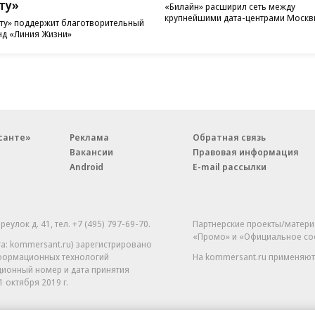
ту»
«Билайн» расширил сеть между
крупнейшими дата-центрами Моск
ту» поддержит благотворительный
д «Линия Жизни»
санте»
Реклама
Обратная связь
Вакансии
Правовая информация
Android
E-mail рассылки
реулок д. 41,
тел. +7 (495) 797-69-70.
Партнерские проекты/матери
«Промо» и «Официальное со
а: kommersant.ru) зарегистрировано
нформационных технологий
На kommersant.ru применяют
ционный номер и дата принятия
1 октября 2019 г.