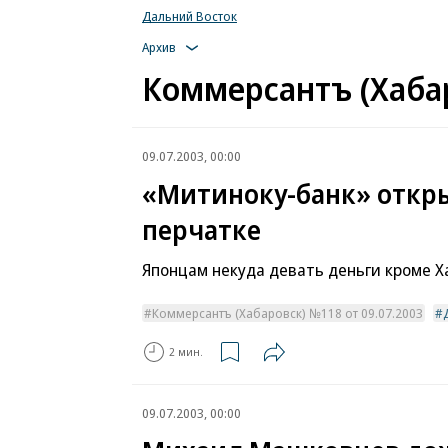
Дальний Восток
Архив
Коммерсантъ (Хабар
09.07.2003, 00:00
«Митиноку-банк» откры
перчатке
Японцам некуда девать деньги кроме Х
Коммерсантъ (Хабаровск) №118 от 09.07.2003
2 мин.
09.07.2003, 00:00