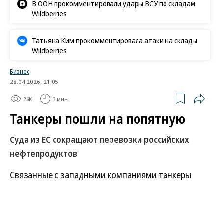
В ООН прокомментировали удары ВСУ по складам
Wildberries
Татьяна Ким прокомментировала атаки на склады
Wildberries
Бизнес
28.04.2026, 21:05
26K
3 мин.
Танкеры пошли на попятную
Суда из ЕС сокращают перевозки российских
нефтепродуктов
Связанные с западными компаниями танкеры
начали сокращать активность на рынке перевозок
российских нефтепродуктов после принятия 20-го
пакета санкций ЕС. На Балтике уже отмечается