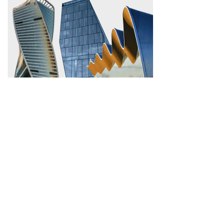
то:
арина
лдавская,
ммерсантъ