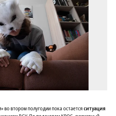
Фо
М
Мо
Ко
» во втором полугодии пока остается
ситуация