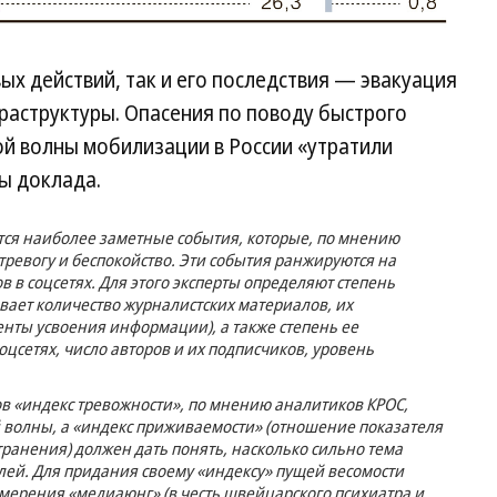
ых действий, так и его последствия — эвакуация
раструктуры. Опасения по поводу быстрого
й волны мобилизации в России «утратили
ы доклада.
тся наиболее заметные события, которые, по мнению
тревогу и беспокойство. Эти события ранжируются на
в в соцсетях. Для этого эксперты определяют степень
вает количество журналистских материалов, их
ты усвоения информации), а также степень ее
соцсетях, число авторов и их подписчиков, уровень
в «индекс тревожности», по мнению аналитиков КРОС,
волны, а «индекс приживаемости» (отношение показателя
транения) должен дать понять, насколько сильно тема
лей. Для придания своему «индексу» пущей весомости
мерения «медиаюнг» (в честь швейцарского психиатра и