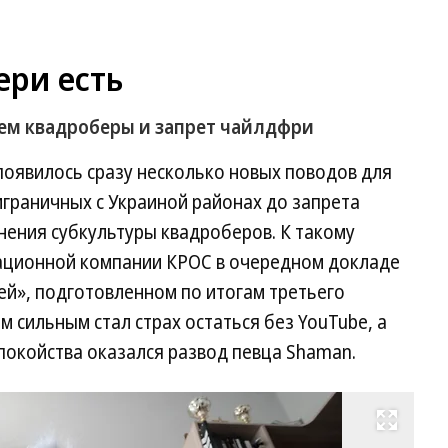
ери есть
чем квадроберы и запрет чайлдфри
 появилось сразу несколько новых поводов для
играничных с Украиной районах до запрета
нения субкультуры квадроберов. К такому
ационной компании КРОС в очередном докладе
й», подготовленном по итогам третьего
ым сильным стал страх остаться без YouTube, а
покойства оказался развод певца Shaman.
Развернуть на весь экран