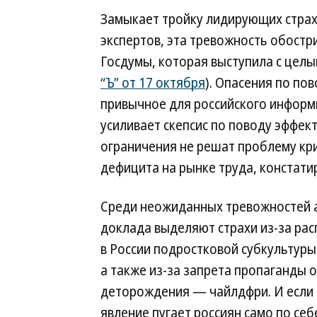
Замыкает тройку лидирующих стра
экспертов, эта тревожность обостр
Госдумы, которая выступила с целы
“Ъ” от 17 октября
). Опасения по по
привычное для российского информп
усиливает скепсис по поводу эффе
ограничения не решат проблему кри
дефицита на рынке труда, констати
Среди неожиданных тревожностей 
доклада выделяют страхи из-за ра
в России подростковой субкультуры
а также из-за запрета пропаганды о
деторождения — чайлдфри. И если
явление пугает россиян само по себ