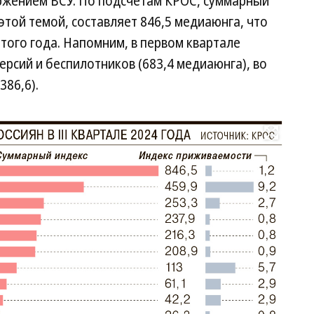
оржением ВСУ. По подсчетам КРОС, суммарный
 этой темой, составляет 846,5 медиаюнга, что
этого года. Напомним, в первом квартале
ерсий и беспилотников (683,4 медиаюнга), во
86,6).
Развернуть на весь экран