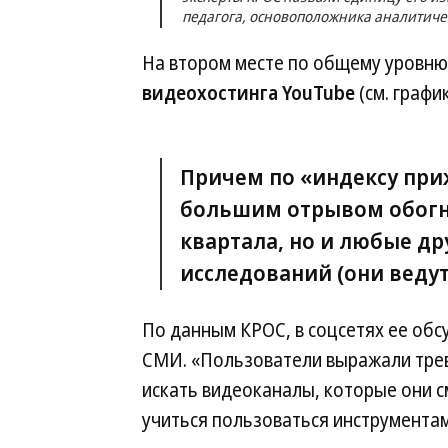
педагога, основоположника аналитичес
На втором месте по общему уровню
видеохостинга YouTube
(см. график
Причем по «индексу приж
большим отрывом обогна
квартала, но и любые др
исследований (они ведутс
По данным КРОС, в соцсетях ее обсу
СМИ. «Пользователи выражали трев
искать видеоканалы, которые они с
учиться пользоваться инструмента