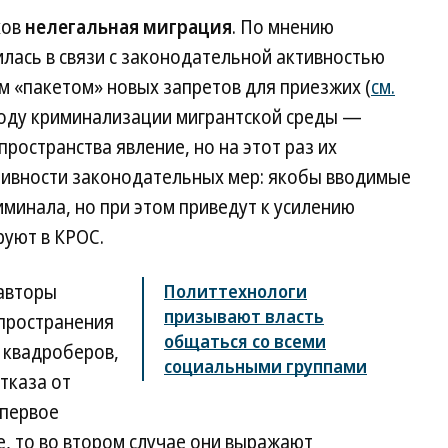
хов
нелегальная миграция
. По мнению
илась в связи с законодательной активностью
м «пакетом» новых запретов для приезжих (
см.
воду криминализации мигрантской среды —
ространства явление, но на этот раз их
ктивности законодательных мер: якобы вводимые
минала, но при этом приведут к усилению
руют в КРОС.
авторы
Политтехнологи
призывают власть
спространения
общаться со всеми
 квадроберов,
социальными группами
тказа от
 первое
е, то во втором случае они выражают