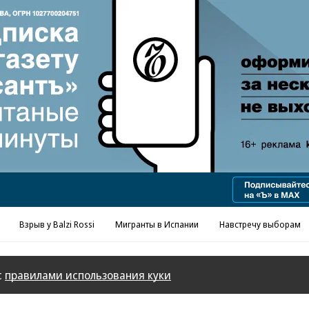
Реклама в «Ъ» www.kommersant.ru/ad
Взрыв у Balzi Rossi
Мигранты в Испании
Навстречу выборам
с
правилами использования куки