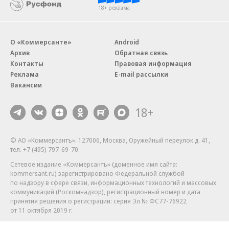
18+ реклама
О «Коммерсанте»
Android
Архив
Обратная связь
Контакты
Правовая информация
Реклама
E-mail рассылки
Вакансии
18+
© АО «Коммерсантъ». 127006, Москва, Оружейный переулок д. 41,
тел. +7 (495) 797-69-70.
Сетевое издание «Коммерсантъ» (доменное имя сайта:
kommersant.ru) зарегистрировано Федеральной службой
по надзору в сфере связи, информационных технологий и массовых
коммуникаций (Роскомнадзор), регистрационный номер и дата
принятия решения о регистрации: серия
Эл № ФС77-76922
от 11 октября 2019 г.
Партнерские проекты/материалы, новости компаний, материалы