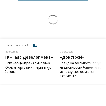
Новости компаний
Все
06.08.2026
06.08.2026
ГК «Галс-Девелопмент»
«Донстрой»
В бизнес-центре «Адмирал» в
Тренд на лояльность: покупат
Южном порту залит первый куб
недвижимости бизнес-класса в
бетона
из 10 случаев остаются
в сегменте
Благотворительный фонд
18+ реклама