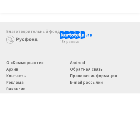
Благотворительный фонд
18+ реклама
О «Коммерсанте»
Android
Архив
Обратная связь
Контакты
Правовая информация
Реклама
E-mail рассылки
Вакансии
18+
© АО «Коммерсантъ». 127006, Москва, Оружейный переулок д. 41,
тел. +7 (495) 797-69-70.
Сетевое издание «Коммерсантъ» (доменное имя сайта: