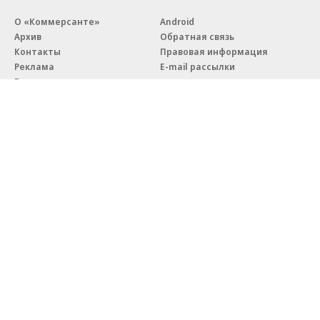
О «Коммерсанте»
Android
Архив
Обратная связь
Контакты
Правовая информация
Реклама
E-mail рассылки
Вакансии
18+
© АО «Коммерсантъ». 127006, Москва, Оружейный переулок д. 41,
тел. +7 (495) 797-69-70.
Сетевое издание «Коммерсантъ» (доменное имя сайта:
kommersant.ru) зарегистрировано Федеральной службой
по надзору в сфере связи, информационных технологий и массовых
коммуникаций (Роскомнадзор), регистрационный номер и дата
принятия решения о регистрации: серия
Эл № ФС77-76922
от 11 октября 2019 г.
Партнерские проекты/материалы, новости компаний, материалы
с пометкой «Промо» и «Официальное сообщение» опубликованы
на коммерческой основе.