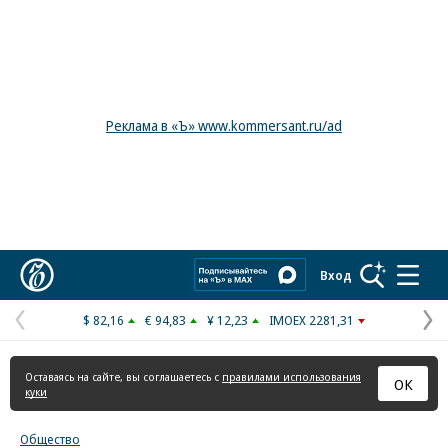
Реклама в «Ъ» www.kommersant.ru/ad
Коммерсантъ
Вход
$ 82,16
€ 94,83
¥ 12,23
IMOEX 2281,31
Предыдущая
С
страница
с
Оставаясь на сайте, вы соглашаетесь с
правилами использования
ОК
куки
Общество