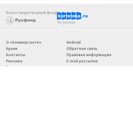
Благотворительный фонд
18+ реклама
О «Коммерсанте»
Android
Архив
Обратная связь
Контакты
Правовая информация
Реклама
E-mail рассылки
Вакансии
18+
© АО «Коммерсантъ». 127006, Москва, Оружейный переулок д. 41,
тел. +7 (495) 797-69-70.
Сетевое издание «Коммерсантъ» (доменное имя сайта:
kommersant.ru) зарегистрировано Федеральной службой
по надзору в сфере связи, информационных технологий и массовых
коммуникаций (Роскомнадзор), регистрационный номер и дата