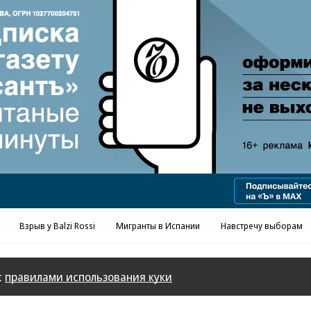
Реклама в «Ъ» www.kommersant.ru/ad
Взрыв у Balzi Rossi
Мигранты в Испании
Навстречу выборам
с
правилами использования куки