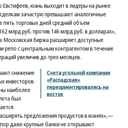
 Евстифеев, юань выходит в лидеры на рынке
 сделкам зачастую превышают аналогичные
е пять торговых дней средний объем
62 млрд руб. против 146 млрд руб. в долларах»,
иях Московская биржа расширяет доступные
и репо с центральным контрагентом в течение
пераций увеличив до трех месяцев.
ечают снижение
Счета угольной компании
«Распадская»
ых инвесторов.
переориентировались на
оны наиболее
восток
 лета был
вается
расширять предложения продуктов в юанях»,—
 пор даже крупные банки не открывают