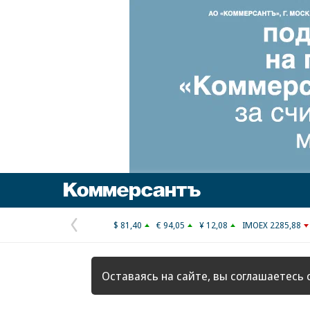
Коммерсантъ
$ 81,40
€ 94,05
¥ 12,08
IMOEX 2285,88
Предыдущая
страница
Оставаясь на сайте, вы соглашаетесь 