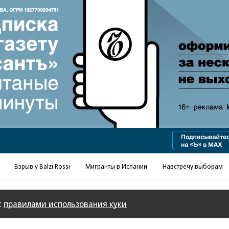
Реклама в «Ъ» www.kommersant.ru/ad
Взрыв у Balzi Rossi
Мигранты в Испании
Навстречу выборам
с
правилами использования куки