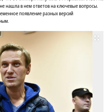
не нашла в нем ответов на ключевые вопросы.
еменное появление разных версий
ным.
Развернуть на весь экран
По
Ал
На
Фо
Пе
Ка
Ко
/
ку
ф