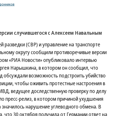
оронников
ерсии случившегося с Алексеем Навальным
й разведки (СВР) и управление на транспорте
льному округу сообщили противоречивые версии
тром «РИА Новости» опубликовало интервью
ргея Нарышкина, в котором он сообщил, что
д обсуждали возможность подстроить убийство
зиции, чтобы оживить протестные настроения в
МВД, ведущее доследственную проверку по делу
ло пресс-релиз, в котором причиной ухудшения
 значилось нарушение углеводного обмена. В
, что 30 октября получила от Германии ответ на