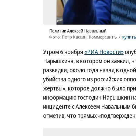
Политик Алексей Навальный
Фото: Петр Кассин, Коммерсантъ
/
купит
Утром 6 ноября
«РИА Новости»
опуб
Нарышкина, в котором он заявил, ч
разведки, около года назад в одно
убийства одного из российских опп
жертвы», которое должно было прив
информацию господин Нарышкин наз
инциденте с Алексеем Навальным б
отметив, что прямых «подтвержденн