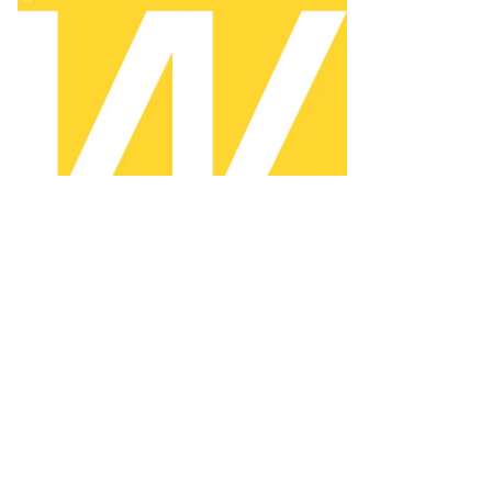
литик
ексей
вальный
то:
тр
ссин,
ммерсантъ
пить
ото