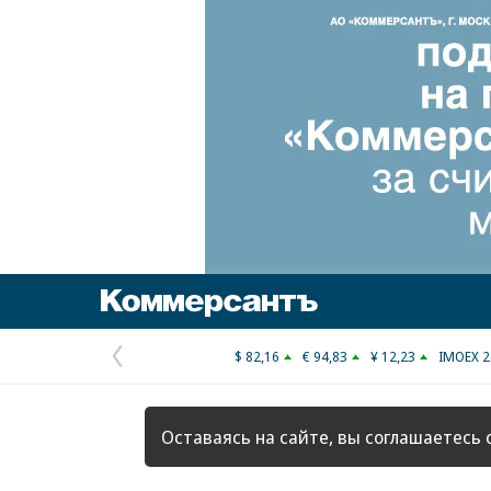
Коммерсантъ
$ 82,16
€ 94,83
¥ 12,23
IMOEX 2
Предыдущая
страница
Оставаясь на сайте, вы соглашаетесь 