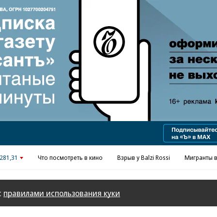
Реклама в «Ъ» www.kommersant.ru/ad
281,31
Что посмотреть в кино
Взрыв у Balzi Rossi
Мигранты в
с
правилами использования куки