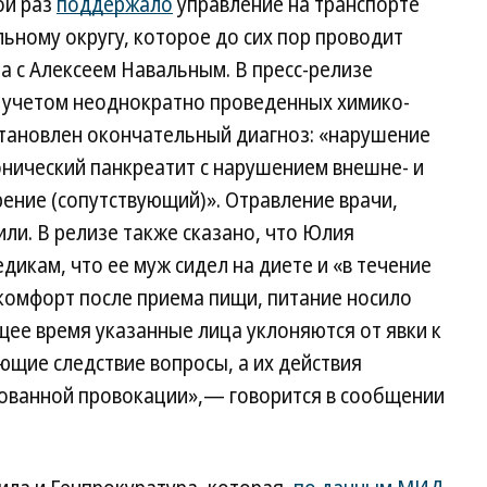
ой раз
поддержало
управление на транспорте
ьному округу, которое до сих пор проводит
 с Алексеем Навальным. В пресс-релизе
с учетом неоднократно проведенных химико-
становлен окончательный диагноз: «нарушение
онический панкреатит с нарушением внешне- и
ение (сопутствующий)». Отравление врачи,
или. В релизе также сказано, что Юлия
икам, что ее муж сидел на диете и «в течение
комфорт после приема пищи, питание носило
щее время указанные лица уклоняются от явки к
ющие следствие вопросы, а их действия
ованной провокации»,— говорится в сообщении