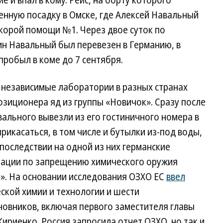
 и впал в кому. Рейс, на борту которого
енную посадку в Омске, где Алексей Навальный
корой помощи №1. Через двое суток по
н Навальный был перевезен в Германию, в
 пробыл в коме до 7 сентября.
 независимые лаборатории в разных странах
зиционера яд из группы «Новичок». Сразу после
ального вывезли из его гостиничного номера в
прикасаться, в том числе и бутылки из-под воды,
последствии на одной из них германские
изации по запрещению химического оружия
». На основании исследования ОЗХО ЕС
ввел
кой химии и технологии и шести
новников, включая первого заместителя главы
ириенко. Россия запросила отчет ОЗХО, но так и