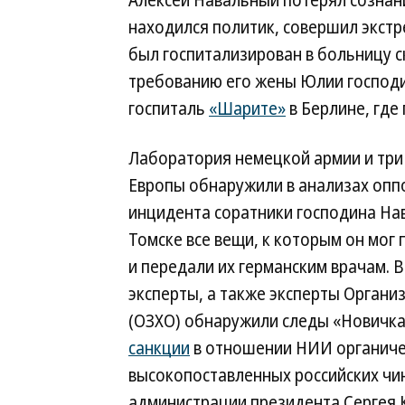
Алексей Навальный потерял сознание
находился политик, совершил экстр
был госпитализирован в больницу с
требованию его жены Юлии господи
госпиталь
«Шарите»
в Берлине, где
Лаборатория немецкой армии и три
Европы обнаружили в анализах оппо
инцидента соратники господина Нав
Томске все вещи, к которым он мог 
и передали их германским врачам. В
эксперты, а также эксперты Орган
(ОЗХО) обнаружили следы «Новичка
санкции
в отношении НИИ органичес
высокопоставленных российских чи
администрации президента Сергея К