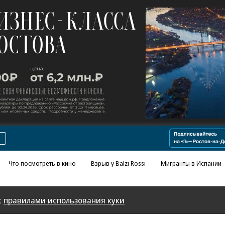
Реклама в «Ъ» www.kommersant.ru/ad
Что посмотреть в кино
Взрыв у Balzi Rossi
Мигранты в Испании
с
правилами использования куки