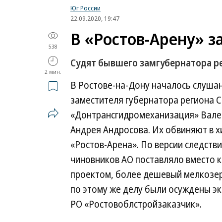
Юг России
22.09.2020, 19:47
В «Ростов-Арену» з
538
Судят бывшего замгубернатора р
2 мин.
В Ростове-на-Дону началось слуша
заместителя губернатора региона С
«Донтрансгидромеханизация» Вале
Андрея Андросова. Их обвиняют в х
«Ростов-Арена». По версии следств
чиновников АО поставляло вместо 
проектом, более дешевый мелкозерн
по этому же делу были осуждены эк
РО «Ростовоблстройзаказчик».