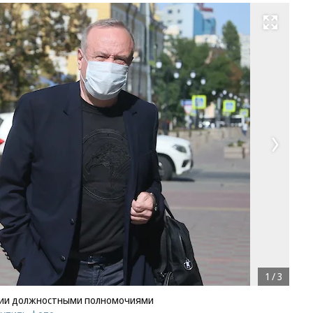
Развернуть на весь экран
1
/
3
нии должностными полномочиями