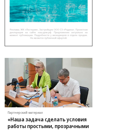
Партнерский материал
«Наша задача сделать условия
Фото: Коммерсантъ / Василий Дерюгин
Фото: Коммерсантъ / Василий Дерюгин
работы простыми, прозрачными
/
/
купить фото
купить фото