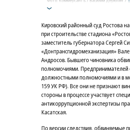
Фото: Коммерсантъ / Василий Дерюгин
/
Кировский районный суд Ростова н
при строительстве стадиона «Росто
заместитель губернатора Сергей С
«Донтрансгидромеханизация» Вален
Андросов. Бывшего чиновника обв
полномочиями. Предпринимателей 
должностными полномочиями и в мош
159 УК РФ). Все они не признают ви
стороны в процессе участвует спец
антикоррупционной экспертизы пра
Касатская.
По версии следствия, обвиняемые п