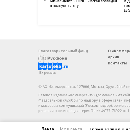
Бизнес-центр STONE Римская возведен
В Д
в полную высоту
ком
ESG
Благотворительный фонд
О «Коммер
Архив
Контакты
18+ реклама
© АО «Коммерсантъ». 127006, Москва, Оружейный пе
Сетевое издание «Коммерсантъ» (доменное имя сайт
Федеральной службой по надзору в сфере связи, и
и массовых коммуникаций (Роскомнадзор), регистра
решения о регистрации: серия
Эл № ФС77-76922
от 1
Лента
Моя лента
Трамп заявил о 