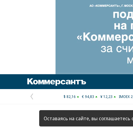
Коммерсантъ
$ 82,16
€ 94,83
¥ 12,23
IMOEX 2
Предыдущая
страница
Оставаясь на сайте, вы соглашаетесь 