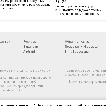
Туту»
ОМ.РФ рассказали, как крупным
паниям эффективно реализовывать
Сервис путешествий «Туту»
-стратегию
и «Нетмонет» поддержат лучших
сотрудников российских отелей
санте»
Реклама
Обратная связь
Вакансии
Правовая информация
Android
E-mail рассылки
реулок д. 41,
тел. +7 (495) 797-69-70.
Партнерские проекты/матери
«Промо» и «Официальное со
а: kommersant.ru) зарегистрировано
нформационных технологий
На kommersant.ru применяют
ционный номер и дата принятия
1 октября 2019 г.
намерении вернуть США статус «минеральной сверхдержа