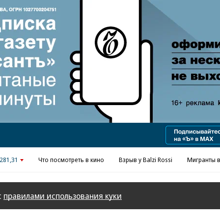
Реклама в «Ъ» www.kommersant.ru/ad
281,31
Что посмотреть в кино
Взрыв у Balzi Rossi
Мигранты в
с
правилами использования куки