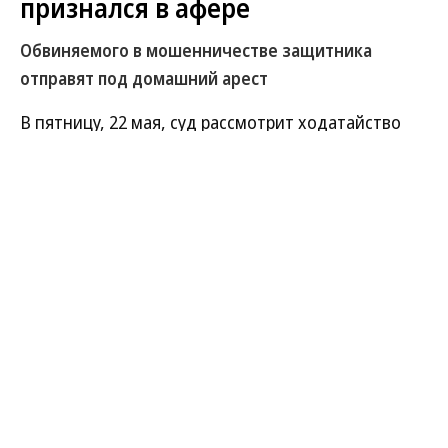
признался в афере
Обвиняемого в мошенничестве защитника
отправят под домашний арест
В пятницу, 22 мая, суд рассмотрит ходатайство
СКР о домашнем аресте известного московского
адвоката Игоря Поповского. По версии следствия,
маститый юрист, осуществлявший защиту в
целом ряде резонансных процессов — от
проявлений терроризма до протестов на
Болотной площади, обманул свою
доверительницу. Он пообещал женщине помочь в
прекращении ее уголовного преследования за
махинации. Однако, выманив у нее 6 млн руб.,
ничего не сделал, а доверительница получила
пятилетний срок. Защитник полностью признал