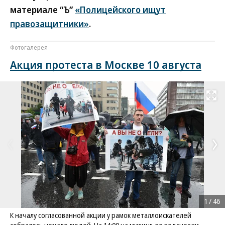
материале “Ъ”
«Полицейского ищут
правозащитники»
.
Фотогалерея
Акция протеста в Москве 10 августа
Развернуть на
1
/
46
К началу согласованной акции у рамок металлоискателей