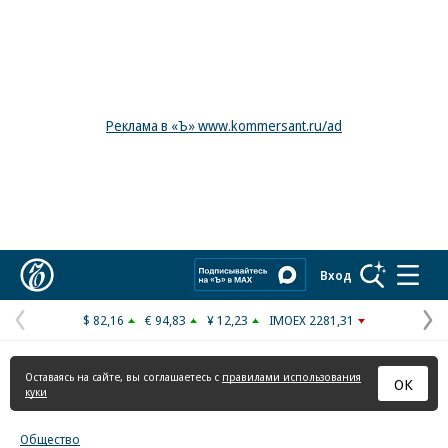
Реклама в «Ъ» www.kommersant.ru/ad
Коммерсантъ
Вход
$ 82,16
€ 94,83
¥ 12,23
IMOEX 2281,31
Предыдущая
С
страница
с
Оставаясь на сайте, вы соглашаетесь с
правилами использования
ОК
куки
Общество