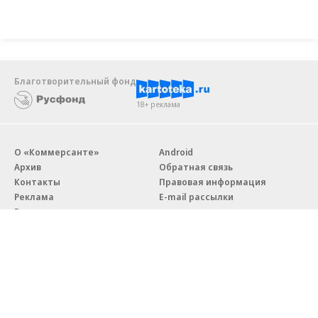
Благотворительный фонд
18+ реклама
О «Коммерсанте»
Android
Архив
Обратная связь
Контакты
Правовая информация
Реклама
E-mail рассылки
Вакансии
18+
© АО «Коммерсантъ». 127006, Москва, Оружейный переулок д. 41,
тел. +7 (495) 797-69-70.