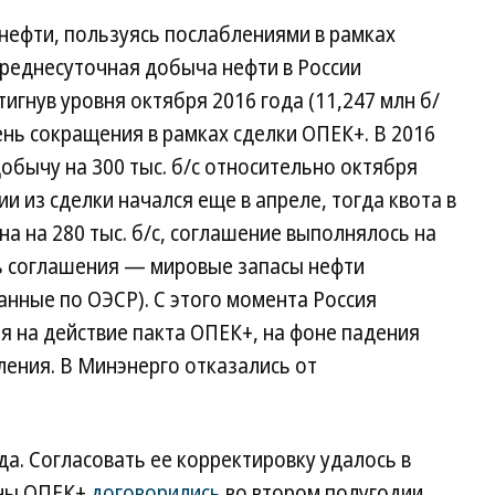
нефти, пользуясь послаблениями в рамках
 среднесуточная добыча нефти в России
тигнув уровня октября 2016 года (11,247 млн б/
ень сокращения в рамках сделки ОПЕК+. В 2016
обычу на 300 тыс. б/с относительно октября
и из сделки начался еще в апреле, тогда квота в
а на 280 тыс. б/с, соглашение выполнялось на
ь соглашения — мировые запасы нефти
анные по ОЭСР). С этого момента Россия
 на действие пакта ОПЕК+, на фоне падения
ления. В Минэнерго отказались от
да. Согласовать ее корректировку удалось в
аны ОПЕК+
договорились
во втором полугодии