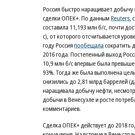
Россия быстро наращивает добычу 
сделки ОПЕК+. По данным
Reuters
,
составила 11,193 млн б/с, почти дос
с), от которого отсчитывается уров
году Россия
пообещала
сократить д
2016 года. Постепенный выход Росси
10,9 млн б/с впервые была превышен
93%. Тогда же была выполнена цел
снизились до 2,81 млрд баррелей (д
наращивала добычу нефти, несмотря
добычи в Венесуэле и росте потреб
комментариев.
Сделка ОПЕК+ действует до 2018 го
конце июня. На встрече в Вене стр