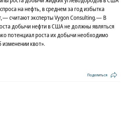
темпы роста добычи жидких углеводородов в США
проса на нефть, в среднем за год избытка
,— считают эксперты Vygon Consulting.— В
роста добычи нефти в США не должны являться
ако потенциал роста их добычи необходимо
 изменении квот».
Поделиться