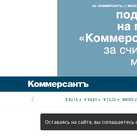
Коммерсантъ
$ 82,16
€ 94,83
¥ 12,23
IMOEX 2
Предыдущая
страница
Оставаясь на сайте, вы соглашаетесь 