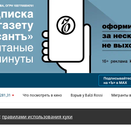
Реклама в «Ъ» www.kommersant.ru/ad
281,31
Что посмотреть в кино
Взрыв у Balzi Rossi
Мигранты в
с
правилами использования куки