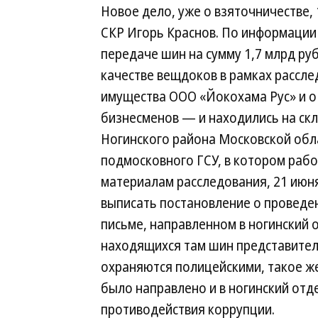
Новое дело, уже о взяточничестве,
СКР Игорь Краснов. По информации 
передаче шин на сумму 1,7 млрд ру
качестве вещдоков в рамках рассл
имущества ООО «Йокохама Рус» и о
бизнесменов — и находились на ск
Ногинского района Московской обла
подмосковного ГСУ, в котором рабо
материалам расследования, 21 июн
выписать постановление о проведен
письме, направленном в ногинский 
находящихся там шин представител
охраняются полицейскими, такое ж
было направлено и в ногинский отд
противодействия коррупции.