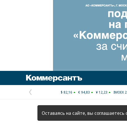
Коммерсантъ
$ 82,16
€ 94,83
¥ 12,23
IMOEX 2
Предыдущая
страница
Оставаясь на сайте, вы соглашаетесь 