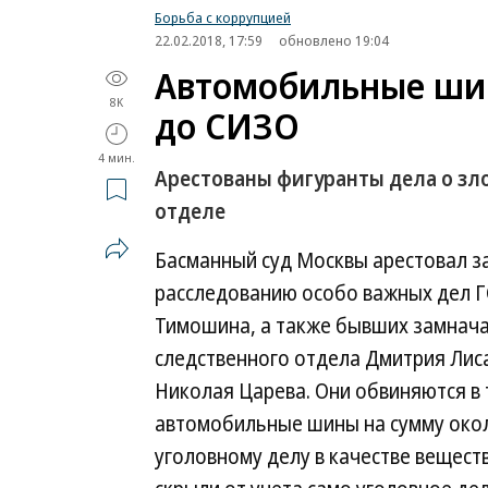
Борьба с коррупцией
22.02.2018, 17:59
обновлено 19:04
Автомобильные шин
8K
до СИЗО
4 мин.
Арестованы фигуранты дела о зл
отделе
Басманный суд Москвы арестовал з
расследованию особо важных дел Г
Тимошина, а также бывших замнач
следственного отдела Дмитрия Лис
Николая Царева. Они обвиняются в 
автомобильные шины на сумму около
уголовному делу в качестве вещест