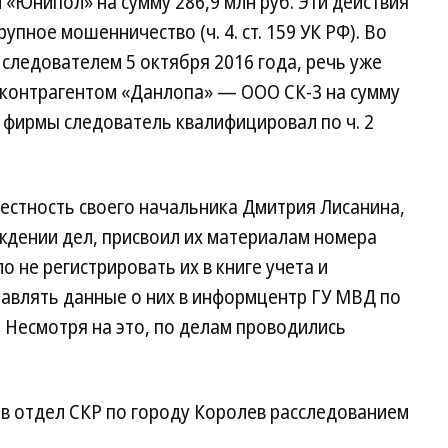
«Юнипол» на сумму 286,9 млн руб. Эти действия
пное мошенничество (ч. 4. ст. 159 УК РФ). Во
следователем 5 октября 2016 года, речь уже
 контрагентом «Данлопа» — ООО СК-3 на сумму
в фирмы следователь квалифицировал по ч. 2
вестность своего начальника Дмитрия Лисанина,
ждении дел, присвоил их материалам номера
о не регистрировать их в книге учета и
равлять данные о них в информцентр ГУ МВД по
 Несмотря на это, по делам проводились
 в отдел СКР по городу Королев расследованием
.