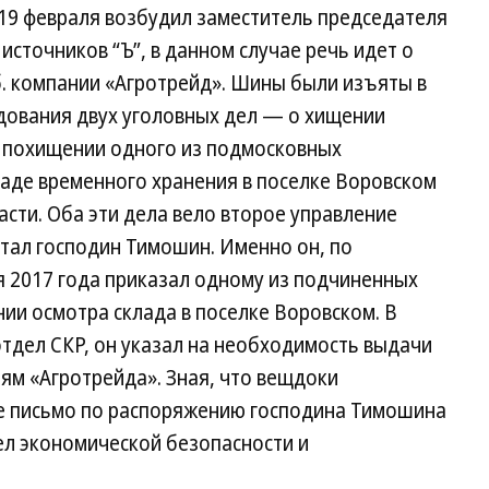
 19 февраля возбудил заместитель председателя
источников “Ъ”, в данном случае речь идет о
б. компании «Агротрейд». Шины были изъяты в
едования двух уголовных дел — о хищении
 похищении одного из подмосковных
ладе временного хранения в поселке Воровском
сти. Оба эти дела вело второе управление
тал господин Тимошин. Именно он, по
я 2017 года приказал одному из подчиненных
ии осмотра склада в поселке Воровском. В
отдел СКР, он указал на необходимость выдачи
ям «Агротрейда». Зная, что вещдоки
е письмо по распоряжению господина Тимошина
ел экономической безопасности и