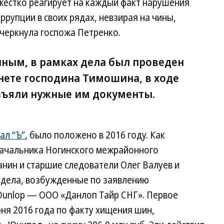
 жестко реагирует на каждый факт нарушения
оррупции в своих рядах, невзирая на чины,
черкнула госпожа Петренко.
нным, в рамках дела был проведен
нете господина Тимошина, в ходе
зъяли нужные им документы.
ал “Ъ”
, было положено в 2016 году. Как
. начальника Ногинского межрайонного
нин и старшие следователи Олег Валуев и
а дела, возбужденные по заявлению
Dunlop — ООО «Данлоп Тайр СНГ». Первое
ня 2016 года по факту хищения шин,