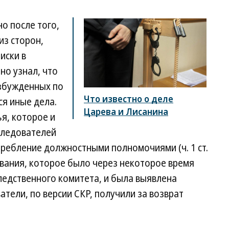
о после того,
из сторон,
иски в
но узнал, что
озбужденных по
Что известно о деле
ся иные дела.
Царева и Лисанина
я, которое и
 следователей
ребление должностными полномочиями (ч. 1 ст.
ования, которое было через некоторое время
ледственного комитета, и была выявлена
атели, по версии СКР, получили за возврат