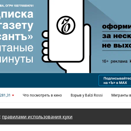
Реклама в «Ъ» www.kommersant.ru/ad
281,31
Что посмотреть в кино
Взрыв у Balzi Rossi
Мигранты в
с
правилами использования куки