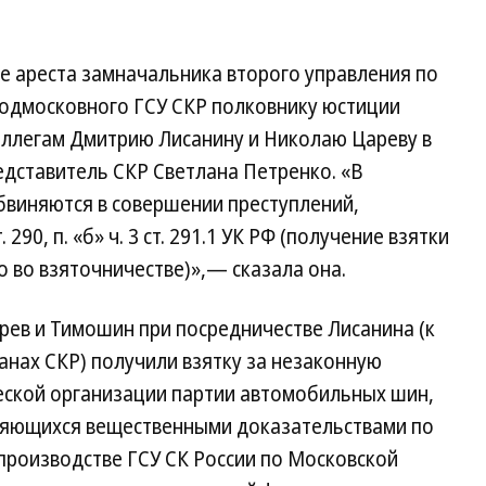
е ареста замначальника второго управления по
одмосковного ГСУ СКР полковнику юстиции
ллегам Дмитрию Лисанину и Николаю Цареву в
дставитель СКР Светлана Петренко. «В
бвиняются в совершении преступлений,
. 290, п. «б» ч. 3 ст. 291.1 УК РФ (получение взятки
о во взяточничестве)»,— сказала она.
арев и Тимошин при посредничестве Лисанина (к
анах СКР) получили взятку за незаконную
ской организации партии автомобильных шин,
яющихся вещественными доказательствами по
производстве ГСУ СК России по Московской