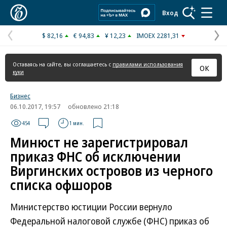
Коммерсантъ
Вход
$ 82,16
€ 94,83
¥ 12,23
IMOEX 2281,31
Предыдущая
С
страница
с
Оставаясь на сайте, вы соглашаетесь с
правилами использования
ОК
куки
Бизнес
06.10.2017, 19:57
обновлено 21:18
454
1 мин.
Минюст не зарегистрировал
приказ ФНС об исключении
Виргинских островов из черного
списка офшоров
Министерство юстиции России вернуло
Федеральной налоговой службе (ФНС) приказ об