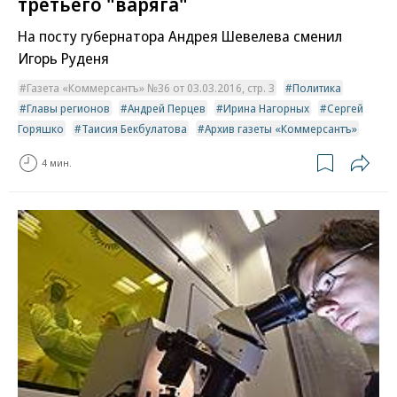
третьего "варяга"
На посту губернатора Андрея Шевелева сменил
Игорь Руденя
Газета «Коммерсантъ» №36 от 03.03.2016, стр. 3
Политика
Главы регионов
Андрей Перцев
Ирина Нагорных
Сергей
Горяшко
Таисия Бекбулатова
Архив газеты «Коммерсантъ»
4 мин.