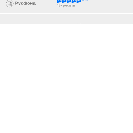
18+ реклама
О «Коммерсанте»
Android
Архив
Обратная связь
Контакты
Правовая информация
Реклама
E-mail рассылки
Вакансии
18+
© АО «Коммерсантъ». 127006, Москва, Оружейный переулок д. 41,
тел. +7 (495) 797-69-70.
Сетевое издание «Коммерсантъ» (доменное имя сайта:
kommersant.ru) зарегистрировано Федеральной службой
по надзору в сфере связи, информационных технологий и массовых
коммуникаций (Роскомнадзор), регистрационный номер и дата
принятия решения о регистрации: серия
Эл № ФС77-76922
от 11 октября 2019 г.
Партнерские проекты/материалы, новости компаний, материалы