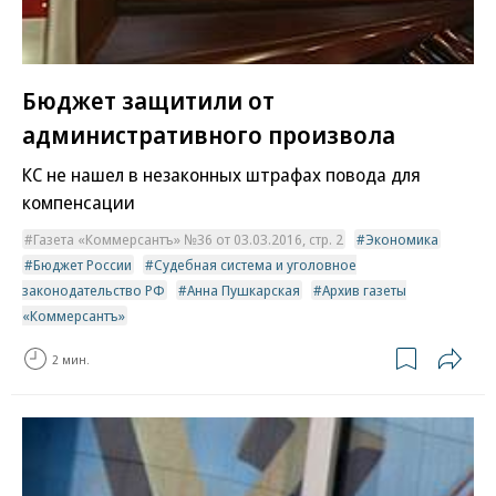
Бюджет защитили от
административного произвола
КС не нашел в незаконных штрафах повода для
компенсации
Газета «Коммерсантъ» №36 от 03.03.2016, стр. 2
Экономика
Бюджет России
Судебная система и уголовное
законодательство РФ
Анна Пушкарская
Архив газеты
«Коммерсантъ»
2 мин.