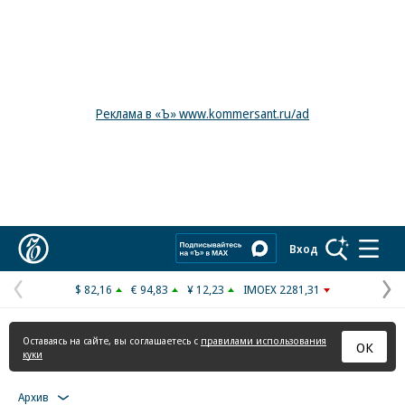
Реклама в «Ъ» www.kommersant.ru/ad
Коммерсантъ
Вход
$ 82,16
€ 94,83
¥ 12,23
IMOEX 2281,31
Предыдущая
С
страница
с
Оставаясь на сайте, вы соглашаетесь с
правилами использования
ОК
куки
Архив