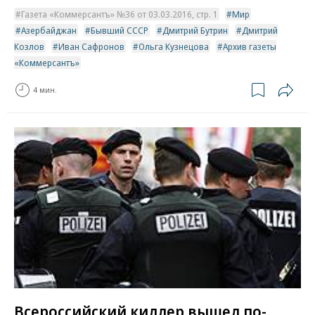
Газета «Коммерсантъ» №36 от 03.03.2016, стр. 1
Мир
Азербайджан
Бывший СССР
Дмитрий Бутрин
Дмитрий
Козлов
Иван Сафронов
Ольга Кузнецова
Архив газеты
«Коммерсантъ»
4 мин.
Всероссийский киллер вышел по-