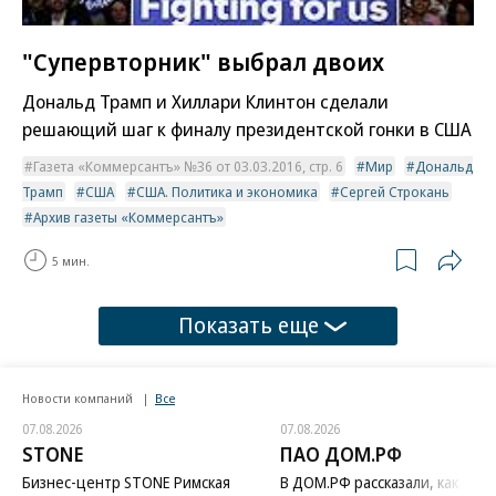
"Супервторник" выбрал двоих
Дональд Трамп и Хиллари Клинтон сделали
решающий шаг к финалу президентской гонки в США
Газета «Коммерсантъ» №36 от 03.03.2016, стр. 6
Мир
Дональд
Трамп
США
США. Политика и экономика
Сергей Строкань
Архив газеты «Коммерсантъ»
5 мин.
Показать еще
Новости компаний
Все
07.08.2026
07.08.2026
STONE
ПАО ДОМ.РФ
Бизнес-центр STONE Римская
В ДОМ.РФ рассказали, как