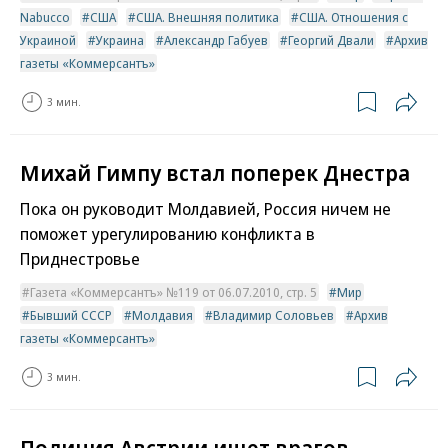
Nabucco
США
США. Внешняя политика
США. Отношения с
Украиной
Украина
Александр Габуев
Георгий Двали
Архив
газеты «Коммерсантъ»
3 мин.
Михай Гимпу встал поперек Днестра
Пока он руководит Молдавией, Россия ничем не
поможет урегулированию конфликта в
Приднестровье
Газета «Коммерсантъ» №119 от 06.07.2010, стр. 5
Мир
Бывший СССР
Молдавия
Владимир Соловьев
Архив
газеты «Коммерсантъ»
3 мин.
Полиция Австрии ищет врагов