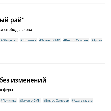
ный рай"
и свободы слова
Общество
Политика
Закон о СМИ
Виктор Хамраев
Архив
 без изменений
иасферы
Политика
Закон о СМИ
Виктор Хамраев
Архив газеты