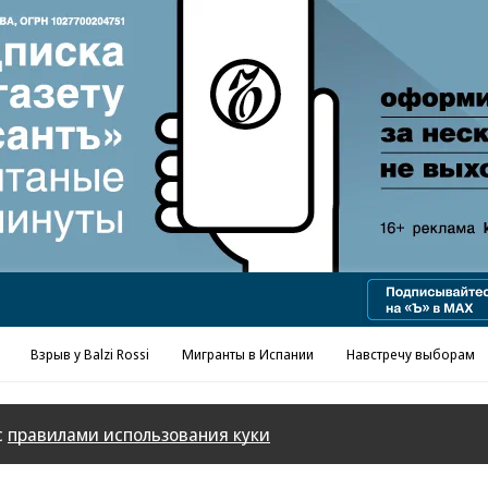
Реклама в «Ъ» www.kommersant.ru/ad
Взрыв у Balzi Rossi
Мигранты в Испании
Навстречу выборам
с
правилами использования куки