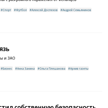
Спорт
Футбол
Алексей Доспехов
Андрей Семьянинов
язь
пы и ЗАО
Бизнес
Анна Занина
Ольга Плешанова
Архив газеты
стил собственную безопасность