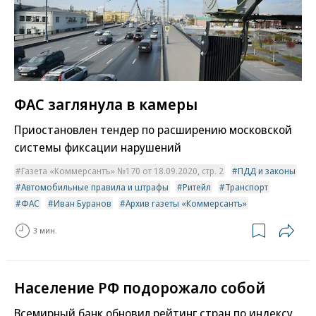
ФАС заглянула в камеры
Приостановлен тендер по расширению московской
системы фиксации нарушений
Газета «Коммерсантъ» №170 от 18.09.2020, стр. 2
ПДД и законы
Автомобильные правила и штрафы
Ритейл
Транспорт
ФАС
Иван Буранов
Архив газеты «Коммерсантъ»
3 мин.
Население РФ подорожало собой
Всемирный банк обновил рейтинг стран по индексу