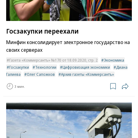
Госзакупки переехали
Минфин консолидирует электронное государство на
своих серверах
Газета «Коммерсантъ» №170 от 18.09.2020, стр. 2
Экономика
Госзакупки
Технологии
Цифровизация экономики
Диана
Галиева
Олег Сапожков
Архив газеты «Коммерсантъ»
3 мин.