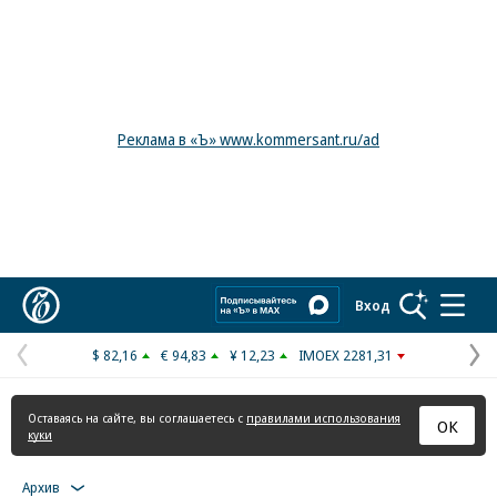
Реклама в «Ъ» www.kommersant.ru/ad
Коммерсантъ
Вход
$ 82,16
€ 94,83
¥ 12,23
IMOEX 2281,31
Предыдущая
С
страница
с
Оставаясь на сайте, вы соглашаетесь с
правилами использования
ОК
куки
Архив