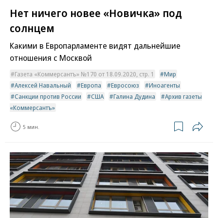
Нет ничего новее «Новичка» под
солнцем
Какими в Европарламенте видят дальнейшие
отношения с Москвой
Газета «Коммерсантъ» №170 от 18.09.2020, стр. 1
Мир
Алексей Навальный
Европа
Евросоюз
Иноагенты
Санкции против России
США
Галина Дудина
Архив газеты
«Коммерсантъ»
5 мин.