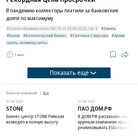
В пандемию коллекторы платили за банковские
долги по максимуму
Газета «Коммерсантъ» №170 от 18.09.2020, стр. 6
Занять
Банки
Коллекторский бизнес
Светлана Самусева
Архив
газеты «Коммерсантъ»
3 мин.
Показать еще
Новости компаний
Все
07.08.2026
07.08.2026
STONE
ПАО ДОМ.РФ
Бизнес-центр STONE Римская
В ДОМ.РФ рассказали, как
возведен в полную высоту
крупным компаниям эффектив
реализовывать ESG-стратегию