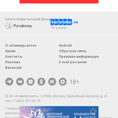
Благотворительный фонд
18+ реклама
О «Коммерсанте»
Android
Архив
Обратная связь
Контакты
Правовая информация
Реклама
E-mail рассылки
Вакансии
18+
© АО «Коммерсантъ». 127006, Москва, Оружейный переулок д. 41,
тел. +7 (495) 797-69-70.
Сетевое издание «Коммерсантъ» (доменное имя сайта:
kommersant.ru) зарегистрировано Федеральной службой
по надзору в сфере связи, информационных технологий и массовых