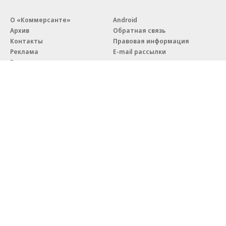
О «Коммерсанте»
Android
Архив
Обратная связь
Контакты
Правовая информация
Реклама
E-mail рассылки
Вакансии
18+
© АО «Коммерсантъ». 127006, Москва, Оружейный переулок д. 41,
тел. +7 (495) 797-69-70.
Сетевое издание «Коммерсантъ» (доменное имя сайта:
kommersant.ru) зарегистрировано Федеральной службой
по надзору в сфере связи, информационных технологий и массовых
коммуникаций (Роскомнадзор), регистрационный номер и дата
принятия решения о регистрации: серия
Эл № ФС77-76922
от 11 октября 2019 г.
Партнерские проекты/материалы, новости компаний, материалы
с пометкой «Промо» и «Официальное сообщение» опубликованы
на коммерческой основе.