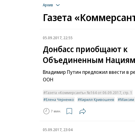
Архив
Газета «Коммерсант
05.09.2017, 22:55
Донбасс приобщают к
Объединенным Нация
Владимир Путин предложил ввести в р
ООН
Газета «Коммерсантъ» №164 от 06.09.2017, стр. 1
Елена Черненко
Кирилл Кривошеев
Максим
7 мин.
05.09.2017, 23:04