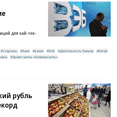
ие
иций для хай-тек-
Стартапы
Азия
Банки
ВЭБ
Деятельность банков
Китай
кина
Архив газеты «Коммерсантъ»
кий рубль
екорд