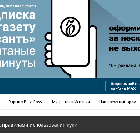
Реклама в «Ъ» www.kommersant.ru/ad
Взрыв у Balzi Rossi
Мигранты в Испании
Навстречу выборам
с
правилами использования куки