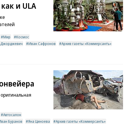
как и ULA
пке
ателей
Мир
Космос
а Джорджевич
Иван Сафронов
Архив газеты «Коммерсантъ»
конвейера
 оригинальная
Автосалон
Иван Буранов
Яна Циноева
Архив газеты «Коммерсантъ»