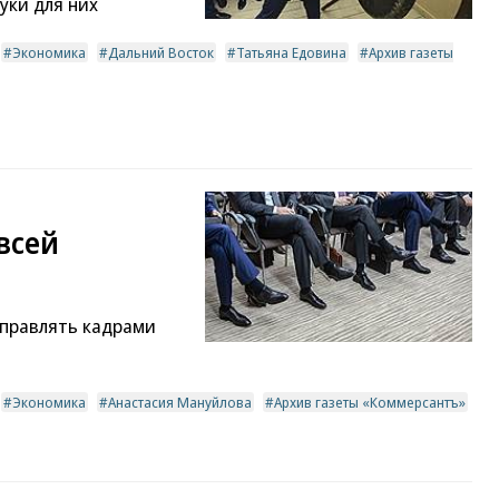
уки для них
Экономика
Дальний Восток
Татьяна Едовина
Архив газеты
всей
управлять кадрами
Экономика
Анастасия Мануйлова
Архив газеты «Коммерсантъ»