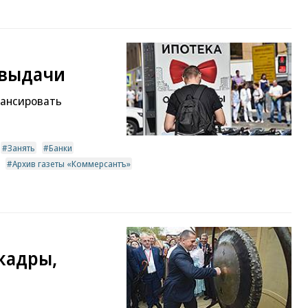
евыдачи
нансировать
Занять
Банки
Архив газеты «Коммерсантъ»
кадры,