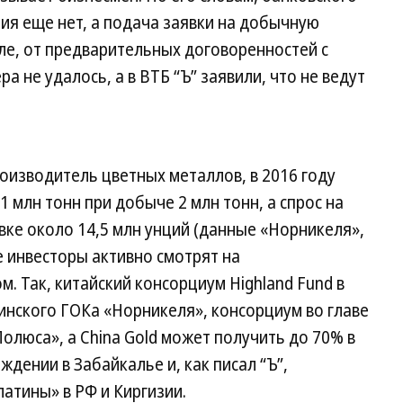
ия еще нет, а подача заявки на добычную
сле, от предварительных договоренностей с
ра не удалось, а в ВТБ “Ъ” заявили, что не ведут
оизводитель цветных металлов, в 2016 году
1 млн тонн при добыче 2 млн тонн, а спрос на
вке около 14,5 млн унций (данные «Норникеля»,
ие инвесторы активно смотрят на
. Так, китайский консорциум Highland Fund в
инского ГОКа «Норникеля», консорциум во главе
олюса», а China Gold может получить до 70% в
ении в Забайкалье и, как писал “Ъ”,
атины» в РФ и Киргизии.