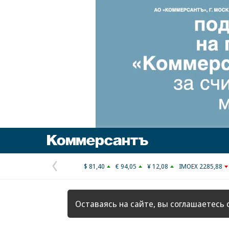
Коммерсантъ
$ 81,40
€ 94,05
¥ 12,08
IMOEX 2285,88
Предыдущая
страница
Оставаясь на сайте, вы соглашаетесь 