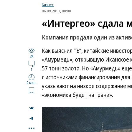
Бизнес
06.09.2017, 00:00
«Интергео» сдала м
Компания продала один из актив
Как выяснил “Ъ”, китайские инвест
2K
«Амурмедь», открывшую Иканское м
57 тонн золота. Но «Амурмедь» еще
1
с источниками финансирования для 
2 мин.
указывают на низкое содержание ме
«экономика будет на грани».
...