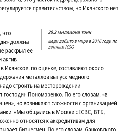
регулируется правительством, но Иканского нет
20,2 миллиона тонн
, что
еди» должна
меди добыто в мире в 2016 году, по
данным ICSG
не раскрыл ее
и актив
 в Иканское, по оценке, составляют около
содержания металлов выпуск медного
 надо строить на месторождении
т господин Пономаренко. По его словам, «в
ешен», но возникают сложности с организацией
анки. «Мы общались в Москве с ICBC, ВТБ,
роженно относятся к аккредитивам для
ывает бизнесмен. По его словам, банковского