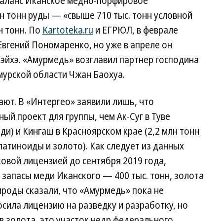
сбаланс Иканское медно-порфировое
н тонн руды — «свыше 710 тыс. тонн условной
н тонн. По
Kartoteka.ru
и ЕГРЮЛ, в феврале
Евгений Пономаренко, но уже в апреле он
Хэйхэ. «Амурмедь» возглавил партнер господина
мурской области Чжан Баохуа.
ают. В «Интергео» заявили лишь, что
й проект для группы, чем Ак-Суг в Туве
ди) и Кингаш в Красноярском крае (2,2 млн тонн
платиноиды и золото). Как следует из данных
овой лицензией до сентября 2019 года,
 запасы меди Иканского — 400 тыс. тонн, золота
ироды сказали, что «Амурмедь» пока не
осила лицензию на разведку и разработку, но
в золота, это участок недр федерального