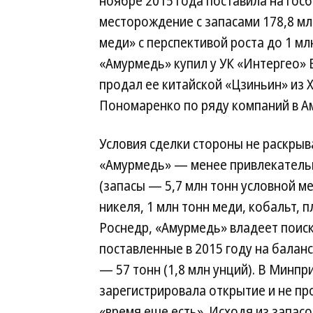
ноябре 2015 года поставила на го
месторождение с запасами 178,8 мл
меди» с перспективой роста до 1 мл
«Амурмедь» купил у УК «Интергео» 
продал ее китайской «Цзиньин» из 
Пономаренко по ряду компаний в А
Условия сделки стороны не раскрыв
«Амурмедь» — менее привлекательны
(запасы — 5,7 млн тонн условной ме
никеля, 1 млн тонн меди, кобальт, 
Роснедр, «Амурмедь» владеет поиск
поставленные в 2015 году на баланс
— 57 тонн (1,8 млн унций). В Минпр
зарегистрировала открытие и не пр
«время еще есть». Исходя из запасо