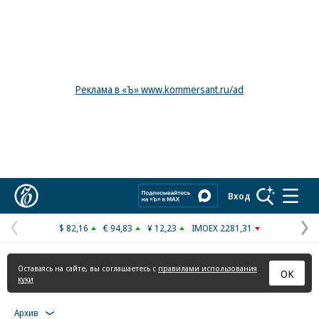
Реклама в «Ъ» www.kommersant.ru/ad
Коммерсантъ
Вход
$ 82,16
€ 94,83
¥ 12,23
IMOEX 2281,31
Предыдущая
С
страница
с
Оставаясь на сайте, вы соглашаетесь с
правилами использования
ОК
куки
Архив