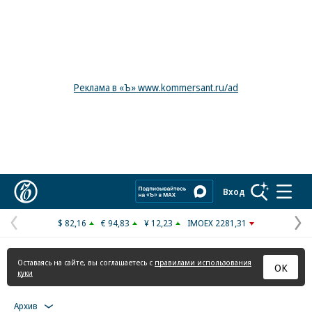
Реклама в «Ъ» www.kommersant.ru/ad
Коммерсантъ
Вход
$ 82,16
€ 94,83
¥ 12,23
IMOEX 2281,31
Предыдущая
С
страница
с
Оставаясь на сайте, вы соглашаетесь с
правилами использования
ОК
куки
Архив