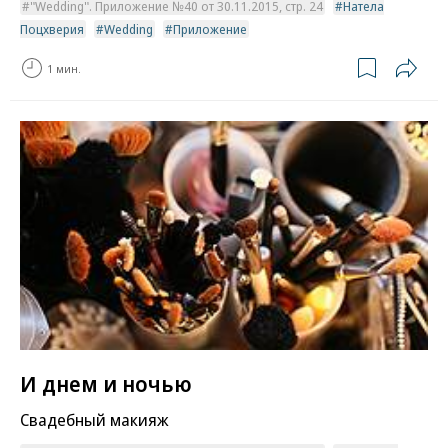
"Wedding". Приложение №40 от 30.11.2015, стр. 24
Натела
Поцхверия
Wedding
Приложение
1 мин.
И днем и ночью
Свадебный макияж