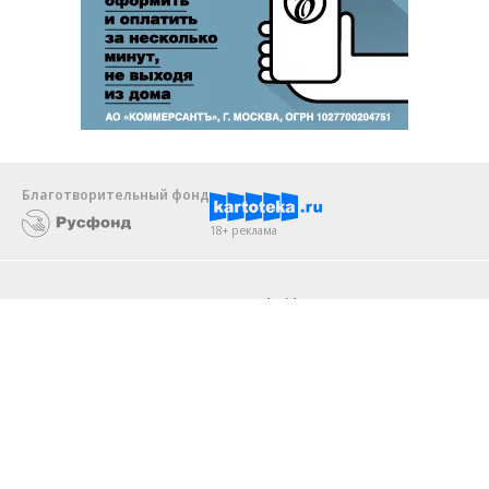
Благотворительный фонд
18+ реклама
О «Коммерсанте»
Android
Архив
Обратная связь
Контакты
Правовая информация
Реклама
E-mail рассылки
Вакансии
18+