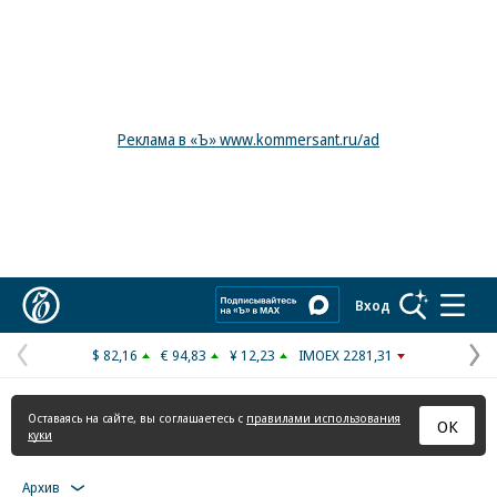
Реклама в «Ъ» www.kommersant.ru/ad
Коммерсантъ
Вход
$ 82,16
€ 94,83
¥ 12,23
IMOEX 2281,31
Предыдущая
С
страница
с
Оставаясь на сайте, вы соглашаетесь с
правилами использования
ОК
куки
Архив