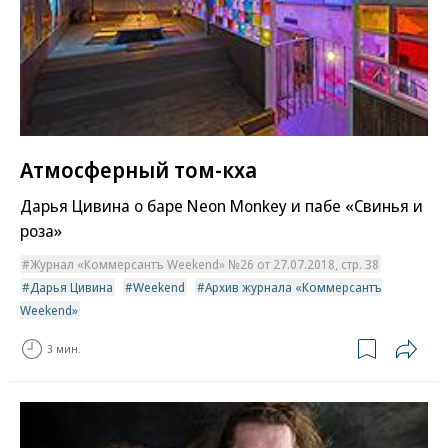
Атмосферный том-кха
Дарья Цивина о баре Neon Monkey и пабе «Свинья и
роза»
Журнал «Коммерсантъ Weekend» №26 от 27.07.2018, стр. 38
Дарья Цивина
Weekend
Архив журнала «Коммерсантъ
Weekend»
3 мин.