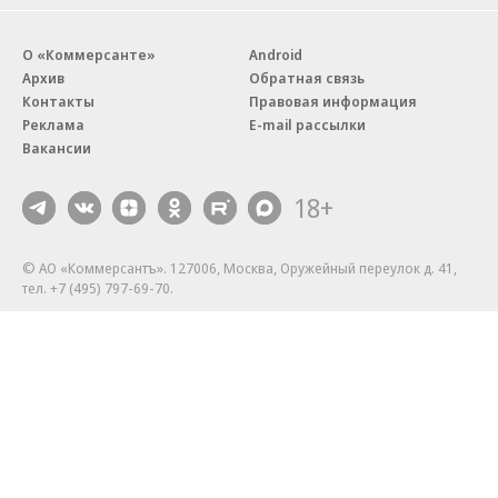
О «Коммерсанте»
Android
Архив
Обратная связь
Контакты
Правовая информация
Реклама
E-mail рассылки
Вакансии
18+
© АО «Коммерсантъ». 127006, Москва, Оружейный переулок д. 41,
тел. +7 (495) 797-69-70.
Сетевое издание «Коммерсантъ» (доменное имя сайта:
kommersant.ru) зарегистрировано Федеральной службой
по надзору в сфере связи, информационных технологий и массовых
коммуникаций (Роскомнадзор), регистрационный номер и дата
принятия решения о регистрации: серия
Эл № ФС77-76922
от 11 октября 2019 г.
Партнерские проекты/материалы, новости компаний, материалы
с пометкой «Промо» и «Официальное сообщение» опубликованы
на коммерческой основе.