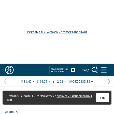
Реклама в «Ъ» www.kommersant.ru/ad
Коммерсантъ
Вход
$ 81,40
€ 94,05
¥ 12,08
IMOEX 2285,88
Предыдущая
С
страница
с
Оставаясь на сайте, вы соглашаетесь с
правилами использования
ОК
куки
Архив