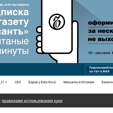
Реклама в «Ъ» www.kommersant.ru/ad
,31
СВО
Взрыв у Balzi Rossi
Мигранты в Испании
Валютн
с
правилами использования куки