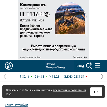
Реклама в «Ъ» www.kommersant.ru/ad
Коммерсантъ
Вход
$ 82,16
€ 94,83
¥ 12,23
IMOEX 2281,31
Предыдущая
С
страница
с
Оставаясь на сайте, вы соглашаетесь с
правилами использования
ОК
куки
Санкт-Петербург